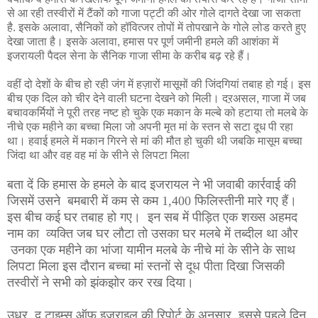
से आ रही तस्वीरों में टैंकों को गाजा पट्टी की ओर गोले दागते देखा जा सकता
है. इसके अलावा, सैनिकों को हॉवित्जर तोपों में तोपखाने के गोले लोड करते हुए
देखा जाता है। इसके अलावा, हमास पर पूर्ण जमीनी हमले की आशंका में
इजरायली पैदल सेना के सैनिक गाजा सीमा के करीब बढ़ रहे हैं।
वहीं दो देशों के बीच हो रही जंग में हज़ारों मासूमों की जिंदगियां तबाह हो गई। इस
बीच एक दिल को चीर देने वाली घटना देखने को मिली। दऱअसल, गाजा में जब
बचावकर्मियों ने पूरी तरह नष्ट हो चुके एक मकान के मल्बे को हटाया तो मलबे के
नीचे एक महीने का बच्चा मिला जो अपनी मृत मां के स्तन से सटा दूध पी रहा
था। हवाई हमले में मकान गिरने से मां की मौत हो चुकी थी जबकि मासूम बच्चा
जिंदा था और वह वह मां के सीने से लिपटा मिला
बता दें कि हमास के हमले के बाद इजरायल ने भी जवाबी कार्रवाई की
जिसमें उसने बमबारी में कम से कम 1,400 फिलिस्तीनी मारे गए हैं।
इस बीच कई घर तबाह हो गए। इन सब में पीड़ित एक शख्स अहमद
नाम का व्यक्ति जब घर लौटा तो उसका घर मलबे में तब्दील था और
उनका एक महीने का भांजा यामीन मलबे के नीचे मां के सीने के साथ
लिपटा मिला इस दौरान बच्चा मां स्तनों से दूध पीता दिखा जिसकी
तस्वीरों ने सभी को झंकझोर कर रख दिया।
उधर, द टाइम्स ऑफ इज़राइल की रिपोर्ट के अनुसार, इससे पहले दिन